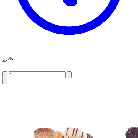
,
75
4