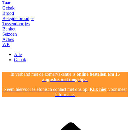
Taart
Gebak
Brood
Belegde broodjes
Tussendoortjes
Banket
Seizoen
Acties
WK
Alle
Gebak
In verband met de zomervakantie is
online bestellen t/m 15
augustus niet mogelijk
.
Neem hiervoor telefonisch contact met ons op.
Klik hier
voor meer
informatie.