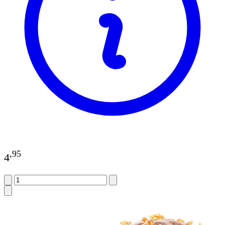
,
95
4