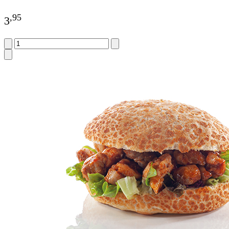
,
95
3