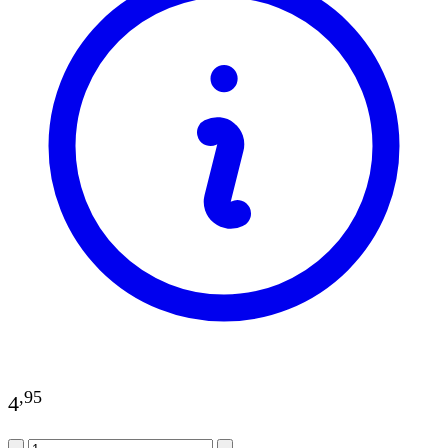
,
95
4