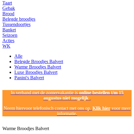
Taart
Gebak
Brood
Belegde broodjes
Tussendoortjes
Banket
Seizoen
Acties
WK
Alle
Belegde Broodjes Balvert
Warme Broodjes Balvert
Luxe Broodjes Balvert
Panini's Balvert
In verband met de zomervakantie is
online bestellen t/m 15
augustus niet mogelijk
.
Neem hiervoor telefonisch contact met ons op.
Klik hier
voor meer
informatie.
Warme Broodjes Balvert