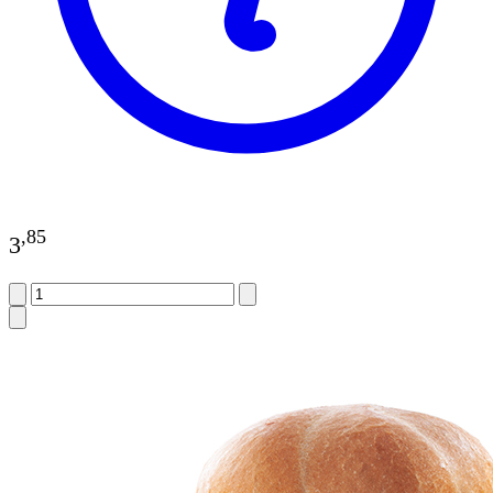
,
85
3